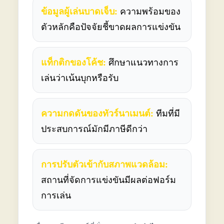
ข้อมูลผู้เล่นบาดเจ็บ:
ความพร้อมของ
ตัวหลักคือปัจจัยชี้ขาดผลการแข่งขัน
แท็กติกของโค้ช:
ศึกษาแนวทางการ
เล่นว่าเน้นบุกหรือรับ
ความกดดันของทัวร์นาเมนต์:
ทีมที่มี
ประสบการณ์มักมีภาษีดีกว่า
การปรับตัวเข้ากับสภาพแวดล้อม:
สถานที่จัดการแข่งขันมีผลต่อฟอร์ม
การเล่น