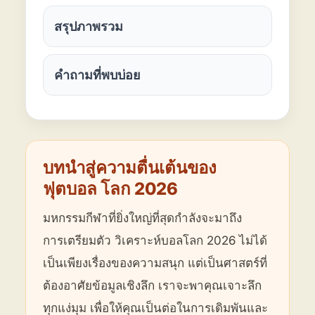
สรุปภาพรวม
คำถามที่พบบ่อย
บทนำสู่ความตื่นเต้นของ
ฟุตบอล โลก 2026
มหกรรมกีฬาที่ยิ่งใหญ่ที่สุดกำลังจะมาถึง
การเตรียมตัว วิเคราะห์บอลโลก 2026 ไม่ได้
เป็นเพียงเรื่องของความสนุก แต่เป็นศาสตร์ที่
ต้องอาศัยข้อมูลเชิงลึก เราจะพาคุณเจาะลึก
ทุกแง่มุม เพื่อให้คุณเป็นต่อในการเดิมพันและ