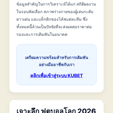
ข้อมูลสำคัญในการวิเคราะห์ได้แก่ สถิติผลงาน
ในรอบคัดเลือก สภาพร่างกายของผู้เล่นระดับ
ดาวเด่น และแท็กติกของโค้ชแต่ละทีม ซึ่ง
ทั้งหมดนี้ล้วนเป็นปัจจัยที่จะส่งผลต่อราคาต่อ
รองและการเดิมพันในอนาคต
เตรียมความพร้อมสำหรับการเดิมพัน
อย่างมืออาชีพกับเรา
คลิกเพื่อเข้าสู่ระบบ KUBET
เจาะลึก ฟุตบอลโลก 2026