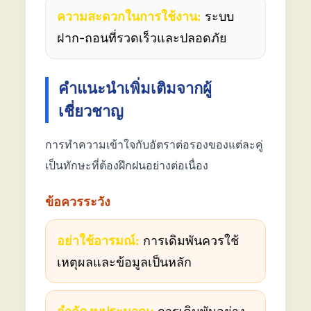
ความสะดวกในการใช้งาน:
ระบบ
ฝาก-ถอนที่รวดเร็วและปลอดภัย
คำแนะนำเพิ่มเติมจากผู้
เชี่ยวชาญ
การทำความเข้าใจกับอัตราต่อรองของแต่ละคู่
เป็นทักษะที่ต้องฝึกฝนอย่างต่อเนื่อง
ข้อควรระวัง
อย่าใช้อารมณ์:
การเดิมพันควรใช้
เหตุผลและข้อมูลเป็นหลัก