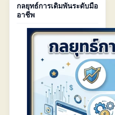
กลยุทธ์การเดิมพันระดับมือ
อาชีพ