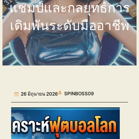
แชมป์และกลยุทธ์การ
เดิมพันระดับมืออาชีพ
SPINBOSS09
26 มิถุนายน 2026