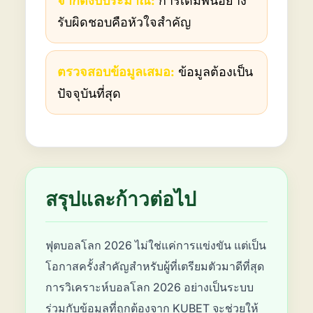
จำกัดงบประมาณ:
การเดิมพันอย่าง
รับผิดชอบคือหัวใจสำคัญ
ตรวจสอบข้อมูลเสมอ:
ข้อมูลต้องเป็น
ปัจจุบันที่สุด
สรุปและก้าวต่อไป
ฟุตบอลโลก 2026 ไม่ใช่แค่การแข่งขัน แต่เป็น
โอกาสครั้งสำคัญสำหรับผู้ที่เตรียมตัวมาดีที่สุด
การวิเคราะห์บอลโลก 2026 อย่างเป็นระบบ
ร่วมกับข้อมูลที่ถูกต้องจาก KUBET จะช่วยให้