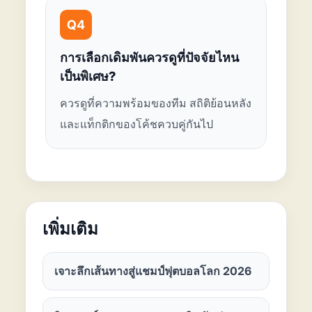
Q4
การเลือกเดิมพันควรดูที่ปัจจัยไหน
เป็นพิเศษ?
ควรดูที่ความพร้อมของทีม สถิติย้อนหลัง
และแท็กติกของโค้ชควบคู่กันไป
เพิ่มเติม
เจาะลึกเส้นทางสู่แชมป์ฟุตบอลโลก 2026