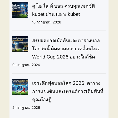
ดู ไฮ ไล ท์ บอล ครบทุกแมตช์ที่
kubet ผ่าน แอ พ kubet
16 กรกฎาคม 2026
สรุปผลบอลเมื่อคืนและตารางบอล
โลกวันนี้ ติดตามความเคลื่อนไหว
World Cup 2026 อย่างใกล้ชิด
9 กรกฎาคม 2026
เจาะลึกฟุตบอลโลก 2026: ตาราง
การแข่งขันและเทรนด์การเดิมพันที่
คุณต้องรู้
2 กรกฎาคม 2026