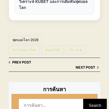
วิเคราะห์ KUBET และการเดิมพันฟุตบอล
โลก
ฟุตบอลโลก 2026
Ku Casino Thai
Kubet168
เว็บ เค ยู
PREV POST
NEXT POST
การค้นหา
ค้
น
Search