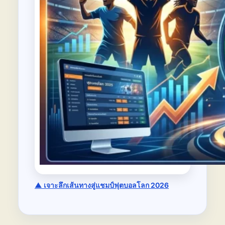
▲ เจาะลึกเส้นทางสู่แชมป์ฟุตบอลโลก 2026