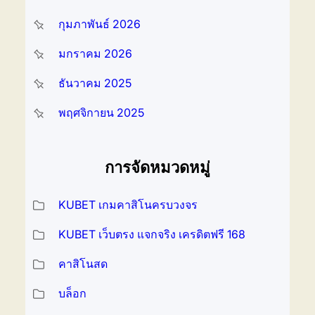
กุมภาพันธ์ 2026
มกราคม 2026
ธันวาคม 2025
พฤศจิกายน 2025
การจัดหมวดหมู่
KUBET เกมคาสิโนครบวงจร
KUBET เว็บตรง แจกจริง เครดิตฟรี 168
คาสิโนสด
บล็อก