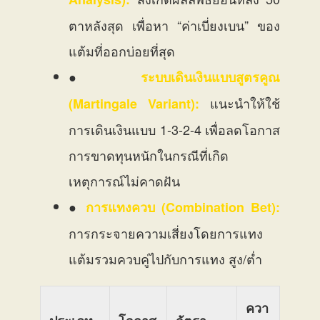
ตาหลังสุด เพื่อหา “ค่าเบี่ยงเบน” ของ
แต้มที่ออกบ่อยที่สุด
●
ระบบเดินเงินแบบสูตรคูณ
แนะนำให้ใช้
(Martingale Variant):
การเดินเงินแบบ 1-3-2-4 เพื่อลดโอกาส
การขาดทุนหนักในกรณีที่เกิด
เหตุการณ์ไม่คาดฝัน
●
การแทงควบ (Combination Bet):
การกระจายความเสี่ยงโดยการแทง
แต้มรวมควบคู่ไปกับการแทง สูง/ต่ำ
ควา