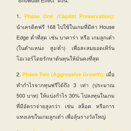
“Snowball Effect” ดังนี้:
1.
Phase One (Capital Preservation):
นำเครดิตฟรี 168 ไปใช้ในเกมที่มีค่า House
Edge ต่ำที่สุด เช่น บาคาร่า หรือ เกมลูกเต๋า
(ในตำแหน่ง สูง/ต่ำ) เพื่อสะสมยอดเทิร์น
โอเวอร์โดยรักษาต้นทุนให้มั่นคงที่สุด
2.
เมื่อ
Phase Two (Aggressive Growth):
ทำกำไรจากทุนฟรีได้ถึง 3 เท่า (ประมาณ
500 บาท) ให้แบ่งกำไร 30% ไปลงทุนในเกม
ที่มีอัตราจ่ายสูงกว่า เช่น สล็อต หรือการ
แทงเลขในเกมลูกเต๋า เพื่อลุ้นรางวัลใหญ่