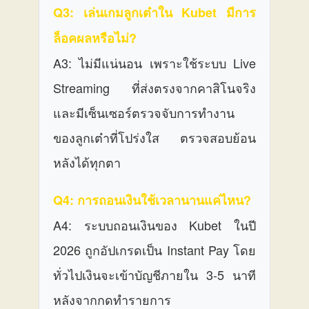
Q3: เล่นเกมลูกเต๋าใน Kubet มีการ
ล็อคผลหรือไม่?
A3: ไม่มีแน่นอน เพราะใช้ระบบ Live
Streaming ที่ส่งตรงจากคาสิโนจริง
และมีเซ็นเซอร์ตรวจจับการทำงาน
ของลูกเต๋าที่โปร่งใส ตรวจสอบย้อน
หลังได้ทุกตา
Q4: การถอนเงินใช้เวลานานแค่ไหน?
A4: ระบบถอนเงินของ Kubet ในปี
2026 ถูกอัปเกรดเป็น Instant Pay โดย
ทั่วไปเงินจะเข้าบัญชีภายใน 3-5 นาที
หลังจากกดทำรายการ