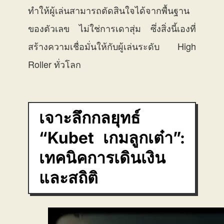
ทำให้ผู้เล่นสามารถตัดสินใจได้จากพื้นฐาน
ของตัวเลข ไม่ใช่การเดาสุ่ม ซึ่งสิ่งนี้เองที่
สร้างความเชื่อมั่นให้กับผู้เล่นระดับ High
Roller ทั่วโลก
เจาะลึกกลยุทธ์
“Kubet เกมลูกเต๋า”:
เทคนิคการเดินเงิน
และสถิติ