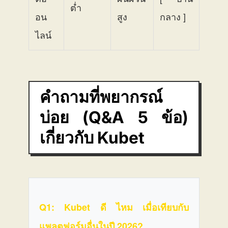
ต่ำ
อน
สูง
กลาง ]
ไลน์
คำถามที่พยากรณ์
บ่อย (Q&A 5 ข้อ)
เกี่ยวกับ Kubet
Q1: Kubet ดี ไหม เมื่อเทียบกับ
แพลตฟอร์มอื่นในปี 2026?