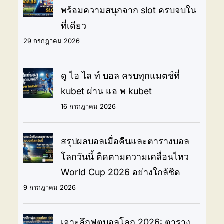
พร้อมความสนุกจาก slot ครบจบใน
ที่เดียว
29 กรกฎาคม 2026
ดู ไฮ ไล ท์ บอล ครบทุกแมตช์ที่
kubet ผ่าน แอ พ kubet
16 กรกฎาคม 2026
สรุปผลบอลเมื่อคืนและตารางบอล
โลกวันนี้ ติดตามความเคลื่อนไหว
World Cup 2026 อย่างใกล้ชิด
9 กรกฎาคม 2026
เจาะลึกฟุตบอลโลก 2026: ตาราง