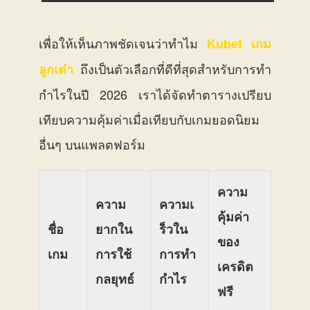
เพื่อให้เห็นภาพชัดเจนว่าทำไม
Kubet เกม
ถึงเป็นตัวเลือกที่ดีที่สุดสำหรับการทำ
ลูกเต๋า
กำไรในปี 2026 เราได้จัดทำตารางเปรียบ
เทียบความคุ้มค่าเมื่อเทียบกับเกมยอดนิยม
อื่นๆ บนแพลตฟอร์ม
ความ
ความ
ความเ
คุ้มค่า
ชื่อ
ยากใน
ร็วใน
ของ
เกม
การใช้
การทำ
เครดิต
กลยุทธ์
กำไร
ฟรี