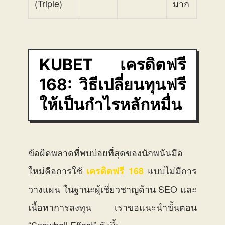
(Triple)
มาก
KUBET เครดิตฟรี
168: วิธีเปลี่ยนทุนฟรี
ให้เป็นกำไรหลักหมื่น
ข้อผิดพลาดที่พบบ่อยที่สุดของนักพนันมือ
ใหม่คือการใช้
แบบไม่มีการ
เครดิตฟรี 168
วางแผน ในฐานะผู้เชี่ยวชาญด้าน SEO และ
เนื้อหาการลงทุน เราขอแนะนำขั้นตอน