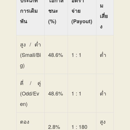
ประเภท
โอกาส
อัตรา
ม
การเดิม
ชนะ
จ่าย
เสี่ย
พัน
(%)
(Payout)
ง
สูง / ต่ำ
(Small/Bi
48.6%
1 : 1
ต่ำ
g)
คี่ / คู่
(Odd/Ev
48.6%
1 : 1
ต่ำ
en)
ตอง
สูง
2.8%
1 : 180